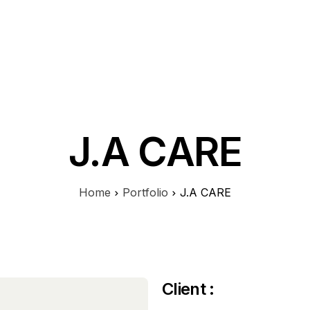
A propos
Mes services
Références
Contact
J.A CARE
Home
Portfolio
J.A CARE
Client :